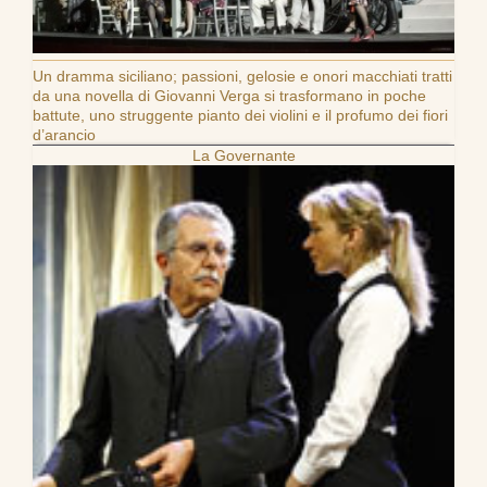
Un dramma siciliano; passioni, gelosie e onori macchiati tratti
da una novella di Giovanni Verga si trasformano in poche
battute, uno struggente pianto dei violini e il profumo dei fiori
d’arancio
La Governante