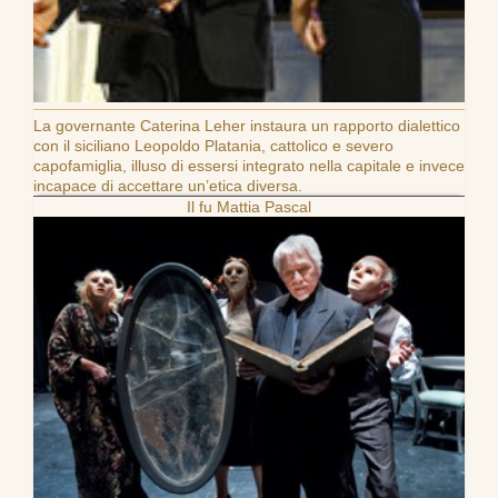
La governante Caterina Leher instaura un rapporto dialettico
con il siciliano Leopoldo Platania, cattolico e severo
capofamiglia, illuso di essersi integrato nella capitale e invece
incapace di accettare un’etica diversa.
Il fu Mattia Pascal