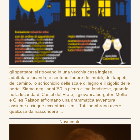
gli spettatori si ritrovano in una vecchia casa inglese,
adattata a locanda, e sentono l’odore dei mobili, dei tappeti,
del camino, lo scricchiolio delle scale di legno e il cigolio delle
porte. Siamo negli anni ’50 in pieno clima londinese, quando
nella locanda di Castel del Frate, i giovani albergatori Mollie
e Giles Ralston affrontano una drammatica avventura
assieme a cinque eccentrici clienti. Tutti sembrano avere
qualcosa da nascondere ...
Novecento