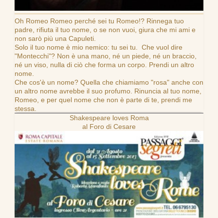
Oh Romeo Romeo perché sei tu Romeo!? Rinnega tuo
padre, rifiuta il tuo nome, o se non vuoi, giura che mi ami e
non sarò più una Capuleti.
Solo il tuo nome è mio nemico: tu sei tu. Che vuol dire
"Montecchi"? Non è una mano, né un piede, né un braccio,
né un viso, nulla di ciò che forma un corpo. Prendi un altro
nome.
Che cos'è un nome? Quella che chiamiamo "rosa" anche con
un altro nome avrebbe il suo profumo. Rinuncia al tuo nome,
Romeo, e per quel nome che non è parte di te, prendi me
stessa.
Shakespeare loves Roma
al Foro di Cesare