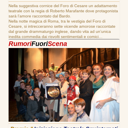
Nella suggestiva cornice del Foro di Cesare un adattamento
teatrale con la regia di Roberto Marafante dove protagonista
sarà l’amore raccontato dal Bardo.
Nella notte magica di Roma, tra le vestigia del Foro di
Cesare, si intrecceranno sette vicende amorose raccontate
dal grande drammaturgo inglese, dando vita ad un’unica
inedita commedia dai risvolti sentimentali e comici…
Rumori
Fuori
Scena