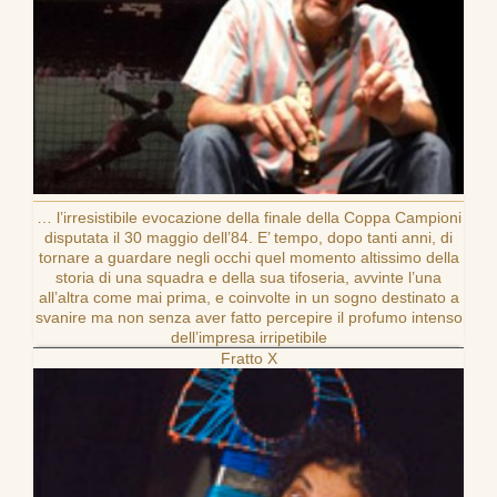
… l’irresistibile evocazione della finale della Coppa Campioni
disputata il 30 maggio dell’84. E’ tempo, dopo tanti anni, di
tornare a guardare negli occhi quel momento altissimo della
storia di una squadra e della sua tifoseria, avvinte l’una
all’altra come mai prima, e coinvolte in un sogno destinato a
svanire ma non senza aver fatto percepire il profumo intenso
dell’impresa irripetibile
Fratto X