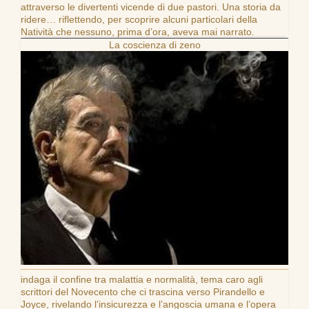
attraverso le divertenti vicende di due pastori. Una storia da
ridere… riflettendo, per scoprire alcuni particolari della
Natività che nessuno, prima d’ora, aveva mai narrato.
La coscienza di zeno
indaga il confine tra malattia e normalità, tema caro agli
scrittori del Novecento che ci trascina verso Pirandello e
Joyce, rivelando l’insicurezza e l’angoscia umana e l’opera