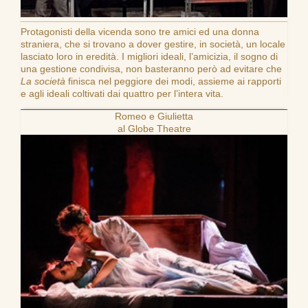
Protagonisti della vicenda sono tre amici ed una donna
straniera, che si trovano a dover gestire, in società, un locale
lasciato loro in eredità. I migliori ideali, l’amicizia, il sogno di
una gestione condivisa, non basteranno però ad evitare che
La società
finisca nel peggiore dei modi, assieme ai rapporti
e agli ideali coltivati dai quattro per l’intera vita.
Romeo e Giulietta
al Globe Theatre