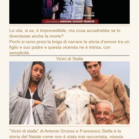
La vita, si sa, è imprevedibile, ma cosa accadrebbe se lo
diventasse anche la morte?
Pochi si sono presi la briga di narrare la storia d’amore tra un
figlio e suo padre e questa vicenda ne è intrisa, con
semplicità.
Vicini di Stalla
“Vicini di stalla” di Antonio Grosso e Francesco Stella è la
storia del Natale come non è stata mai raccontata, vissuta