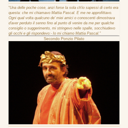
“
Una delle poche cose, anzi forse la sola ch'io sapessi di certo era
questa: che mi chiamavo Mattia Pascal. E me ne approfittavo.
Ogni qual volta qualcuno de' miei amici o conoscenti dimostrava
d'aver perduto il senno fino al punto di venire da me per qualche
consiglio o suggerimento, mi stringevo nelle spalle, socchiudevo
gli occhi e gli rispondevo:- Io mi chiamo Mattia Pascal.”
Secondo Ponzio Pilato