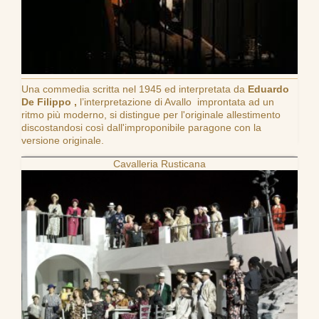
Una commedia scritta nel 1945 ed interpretata da
Eduardo
De Filippo ,
l’interpretazione di Avallo improntata ad un
ritmo più moderno, si distingue per l'originale allestimento
discostandosi così dall'improponibile paragone con la
versione originale.
Cavalleria Rusticana