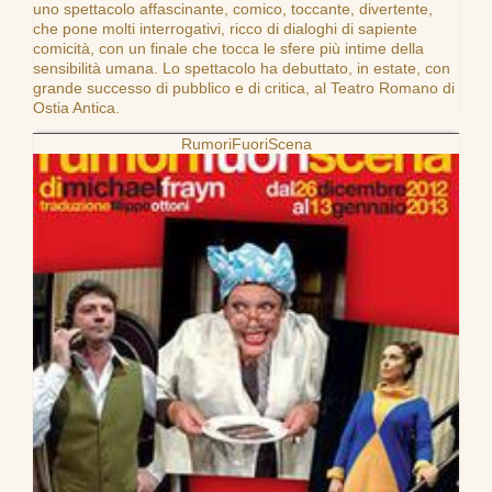
uno spettacolo affascinante, comico, toccante, divertente,
che pone molti interrogativi, ricco di dialoghi di sapiente
comicità, con un finale che tocca le sfere più intime della
sensibilità umana. Lo spettacolo ha debuttato, in estate, con
grande successo di pubblico e di critica, al Teatro Romano di
Ostia Antica.
RumoriFuoriScena