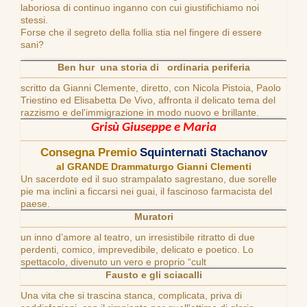
laboriosa di continuo inganno con cui giustifichiamo noi
stessi.
Forse che il segreto della follia stia nel fingere di essere
sani?
Ben hur una storia di ordinaria periferia
scritto da Gianni Clemente, diretto, con Nicola Pistoia, Paolo
Triestino ed Elisabetta De Vivo, affronta il delicato tema del
razzismo e del'immigrazione in modo nuovo e brillante.
Grisù Giuseppe e Maria
Consegna Premio
Squinternati Stachanov
al GRANDE Drammaturgo Gianni Clementi
Un sacerdote ed il suo strampalato sagrestano, due sorelle
pie ma inclini a ficcarsi nei guai, il fascinoso farmacista del
paese.
Muratori
un inno d’amore al teatro, un irresistibile ritratto di due
perdenti, comico, imprevedibile, delicato e poetico. Lo
spettacolo, divenuto un vero e proprio “cult
Fausto e gli sciacalli
Una vita che si trascina stanca, complicata, priva di